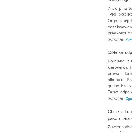
7 sierpnia t
„PRĘDKOŚĆ”,
Organizacji
egzekwowani
prędkości o
07.08.2026
Zaw
53-latka od
Policjanci z
kierownicą F
prawa infor
alkoholu. P
gminy Krocz
Teraz odpow
07.08.2026
Ogr
Chcesz kupi
paść ofiarą
Zawierciańsc