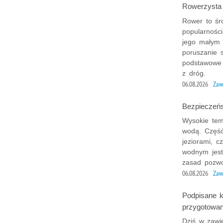
Rowerzysta
Rower to śr
popularności
jego małym 
poruszanie 
podstawowe 
z dróg.
06.08.2026
Zaw
Bezpieczeń
Wysokie tem
wodą. Część
jeziorami, 
wodnym jest
zasad pozwo
06.08.2026
Zaw
Podpisane k
przygotowan
Dziś w zawi