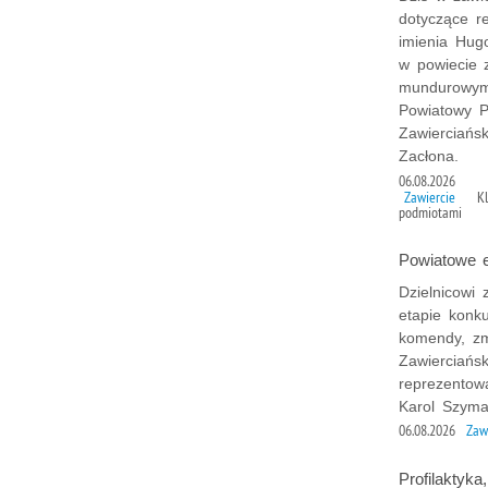
dotyczące r
imienia Hugo
w powiecie z
mundurowym
Powiatowy Po
Zawierciańsk
Zacłona.
06.08.2026
Zawiercie
K
podmiotami
Powiatowe e
Dzielnicowi 
etapie konku
komendy, zmi
Zawierciańs
reprezentowa
Karol Szyma
06.08.2026
Zaw
Profilaktyka