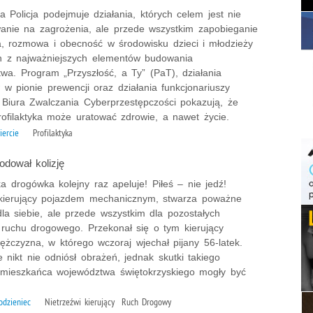
 Policja podejmuje działania, których celem jest nie
wanie na zagrożenia, ale przede wszystkim zapobieganie
a, rozmowa i obecność w środowisku dzieci i młodzieży
en z najważniejszych elementów budowania
wa. Program „Przyszłość, a Ty” (PaT), działania
w w pionie prewencji oraz działania funkcjonariuszy
 Biura Zwalczania Cyberprzestępczości pokazują, że
rofilaktyka może uratować zdrowie, a nawet życie.
iercie
Profilaktyka
odował kolizję
a drogówka kolejny raz apeluje! Piłeś – nie jedź!
 kierujący pojazdem mechanicznym, stwarza poważne
la siebie, ale przede wszystkim dla pozostałych
 ruchu drogowego. Przekonał się o tym kierujący
żczyzna, w którego wczoraj wjechał pijany 56-latek.
 nikt nie odniósł obrażeń, jednak skutki takiego
mieszkańca województwa świętokrzyskiego mogły być
odzieniec
Nietrzeźwi kierujący Ruch Drogowy