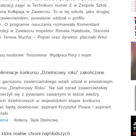
ealizacji zajęć w Technikum numer 2 w Zespole Szkół
na Kołłątaja w Zawierciu. To w tej szkole, jako drugiej
awierciańskim, powstanie oddział o profilu
. O programie nauczania rozmawiała Komendant
licji w Zawierciu inspektor Renata Hałabuda, Starosta
i Teresa Mucha – Popiel oraz dyrektor placówki Artur
lasy mundurowe Porozumienia Współpraca Policji z innymi
liminacje konkursu „Dzielnicowy roku” zakończone
z garnizonu zawierciańskiego wzięli udział w powiatowym
rsu „Dzielnicowy Roku”. Na sali narad zawierciańskiej
erzyli się z pytaniami zawartymi w teście wiedzy.
kich dzielnicowych w wojewódzkim etapie konkursu
ć będą dzielnicowi: aspirant Krzysztof Pisara i aspirant
ński.
iercie
Konkursy Śląski Dzielnicowy
, która realnie chroni najmłodszych