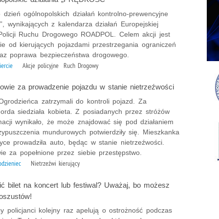
o dzień ogólnopolskich działań kontrolno-prewencyjne
 wynikających z kalendarza działań Europejskiej
 Policji Ruchu Drogowego ROADPOL. Celem akcji jest
e od kierujących pojazdami przestrzegania ograniczeń
raz poprawa bezpieczeństwa drogowego.
iercie
Akcje policyjne Ruch Drogowy
powie za prowadzenie pojazdu w stanie nietrzeźwości
 Ogrodzieńca zatrzymali do kontroli pojazd. Za
orda siedziała kobieta. Z posiadanych przez stróżów
macji wynikało, że może znajdować się pod działaniem
rzypuszczenia mundurowych potwierdziły się. Mieszkanka
yce prowadziła auto, będąc w stanie nietrzeźwości.
ie za popełnione przez siebie przestępstwo.
odzieniec
Nietrzeźwi kierujący
ć bilet na koncert lub festiwal? Uważaj, bo możesz
 oszustów!
y policjanci kolejny raz apelują o ostrożność podczas