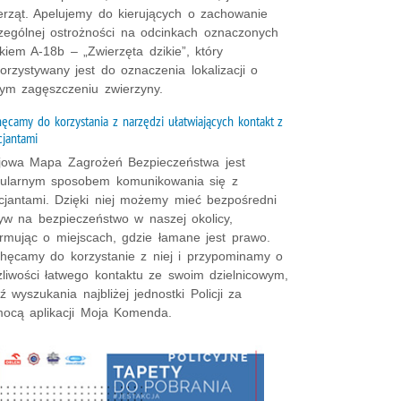
erząt. Apelujemy do kierujących o zachowanie
zególnej ostrożności na odcinkach oznaczonych
kiem A-18b – „Zwierzęta dzikie”, który
orzystywany jest do oznaczenia lokalizacji o
ym zagęszczeniu zwierzyny.
ęcamy do korzystania z narzędzi ułatwiających kontakt z
cjantami
jowa Mapa Zagrożeń Bezpieczeństwa jest
ularnym sposobem komunikowania się z
icjantami. Dzięki niej możemy mieć bezpośredni
yw na bezpieczeństwo w naszej okolicy,
ormując o miejscach, gdzie łamane jest prawo.
hęcamy do korzystanie z niej i przypominamy o
liwości łatwego kontaktu ze swoim dzielnicowym,
ź wyszukania najbliżej jednostki Policji za
ocą aplikacji Moja Komenda.