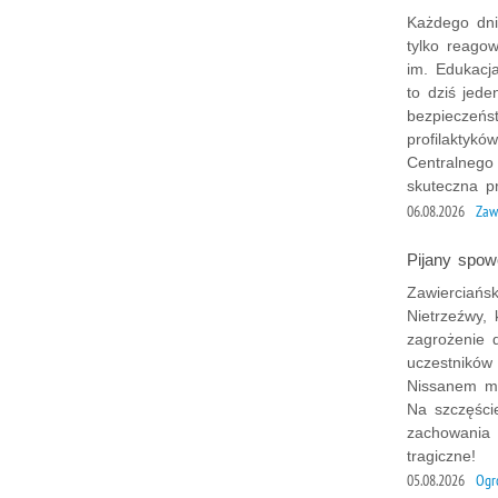
Każdego dnia
tylko reago
im. Edukacj
to dziś jed
bezpieczeńst
profilaktykó
Centralnego
skuteczna p
06.08.2026
Zaw
Pijany spow
Zawierciańsk
Nietrzeźwy,
zagrożenie d
uczestników
Nissanem mę
Na szczęście
zachowania 
tragiczne!
05.08.2026
Ogr