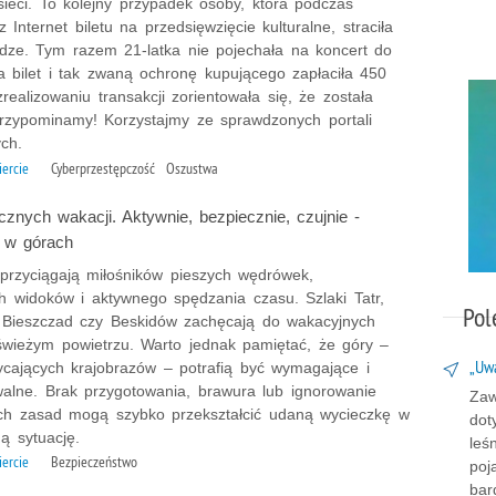
ieci. To kolejny przypadek osoby, która podczas
 Internet biletu na przedsięwzięcie kulturalne, straciła
ądze. Tym razem 21-latka nie pojechała na koncert do
a bilet i tak zwaną ochronę kupującego zapłaciła 450
zrealizowaniu transakcji zorientowała się, że została
rzypominamy! Korzystajmy ze sprawdzonych portali
ch.
iercie
Cyberprzestępczość Oszustwa
znych wakacji. Aktywnie, bezpiecznie, czujnie -
 w górach
 przyciągają miłośników pieszych wędrówek,
h widoków i aktywnego spędzania czasu. Szlaki Tatr,
Pol
 Bieszczad czy Beskidów zachęcają do wakacyjnych
wieżym powietrzu. Warto jednak pamiętać, że góry –
„Uwa
cających krajobrazów – potrafią być wymagające i
walne. Brak przygotowania, brawura lub ignorowanie
Zaw
h zasad mogą szybko przekształcić udaną wycieczkę w
dot
ą sytuację.
leś
iercie
Bezpieczeństwo
poj
bar