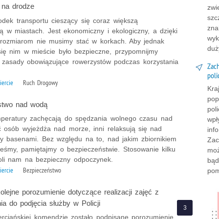
 na drodze
zwi
szc
odek transportu cieszący się coraz większą
zna
ą w miastach. Jest ekonomiczny i ekologiczny, a dzięki
wyk
rozmiarom nie musimy stać w korkach. Aby jednak
duż
się nim w mieście było bezpieczne, przypomnijmy
zasady obowiązujące rowerzystów podczas korzystania
Zach
poli
iercie
Ruch Drogowy
Kra
pop
stwo nad wodą
pol
peratury zachęcają do spędzania wolnego czasu nad
wpł
 osób wyjeżdża nad morze, inni relaksują się nad
inf
czy basenami. Bez względu na to, nad jakim zbiornikiem
Zac
eśmy, pamiętajmy o bezpieczeństwie. Stosowanie kilku
moż
li nam na bezpieczny odpoczynek.
bąd
iercie
Bezpieczeństwo
pom
olejne porozumienie dotyczące realizacji zajęć z
ia do podjęcia służby w Policji
erciańskiej komendzie zostało podpisane porozumienie