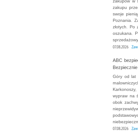
zakupów w s
zakupu przez
swoje pieni
Poznania. Z
złotych. Po 
oszukana. P
sprzedażowy
07.08.2026
Zaw
ABC bezpiec
Bezpiecznie
Góry od lat
malowniczyc
Karkonoszy,
wypraw na ś
obok zachwy
nieprzewidy
podstawowyc
niebezpieczn
07.08.2026
Zaw