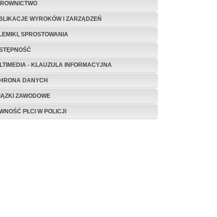
EROWNICTWO
BLIKACJE WYROKÓW I ZARZĄDZEŃ
LEMIKI, SPROSTOWANIA
STĘPNOŚĆ
LTIMEDIA - KLAUZULA INFORMACYJNA
HRONA DANYCH
IĄZKI ZAWODOWE
WNOŚĆ PŁCI W POLICJI