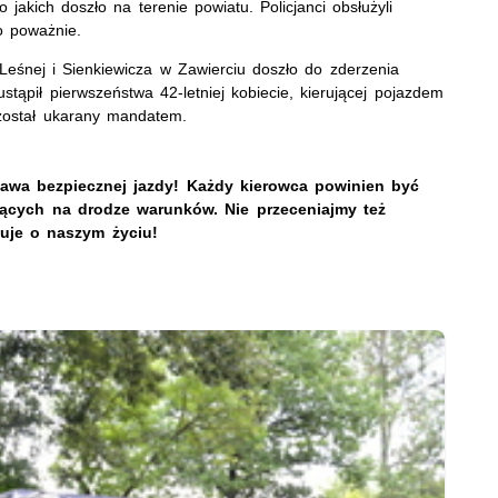
jakich doszło na terenie powiatu. Policjanci obsłużyli
zo poważnie.
Leśnej i Sienkiewicza w Zawierciu doszło do zderzenia
tąpił pierwszeństwa 42-letniej kobiecie, kierującej pojazdem
a został ukarany mandatem.
awa bezpiecznej jazdy! Każdy kierowca powinien być
ących na drodze warunków. Nie przeceniajmy też
uje o naszym życiu!