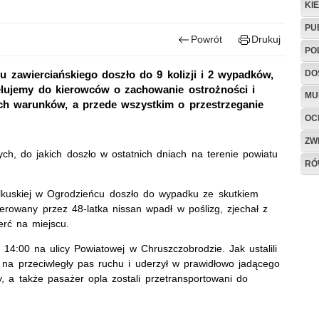
KI
PU
Powrót
Drukuj
PO
DO
 zawierciańskiego doszło do 9 kolizji i 2 wypadków,
elujemy do kierowców o zachowanie ostrożności i
MU
ch warunków, a przede wszystkim o przestrzeganie
OC
ZW
ych, do jakich doszło w ostatnich dniach na terenie powiatu
RÓ
Olkuskiej w Ogrodzieńcu doszło do wypadku ze skutkiem
erowany przez 48-latka nissan wpadł w poślizg, zjechał z
erć na miejscu.
14:00 na ulicy Powiatowej w Chruszczobrodzie. Jak ustalili
ał na przeciwległy pas ruchu i uderzył w prawidłowo jadącego
y, a także pasażer opla zostali przetransportowani do