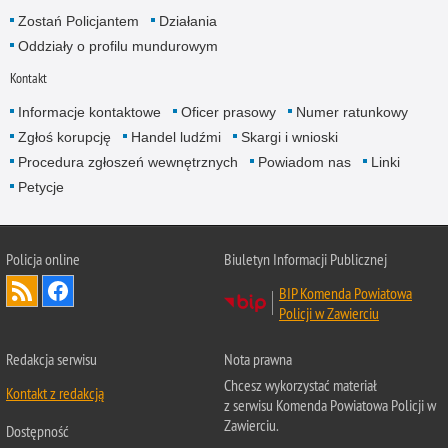
Zostań Policjantem
Działania
Oddziały o profilu mundurowym
Kontakt
Informacje kontaktowe
Oficer prasowy
Numer ratunkowy
Zgłoś korupcję
Handel ludźmi
Skargi i wnioski
Procedura zgłoszeń wewnętrznych
Powiadom nas
Linki
Petycje
Policja online
Biuletyn Informacji Publicznej
BIP Komenda Powiatowa
Policji w Zawierciu
Redakcja serwisu
Nota prawna
Chcesz wykorzystać materiał
Kontakt z redakcją
z serwisu Komenda Powiatowa Policji w
Zawierciu.
Dostępność