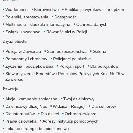
Wiadomości
Kierownictwo
Publikacje wyroków i zarządzeń
Polemiki, sprostowania
Dostępność
Multimedia - klauzula informacyjna
Ochrona danych
Związki zawodowe
Równość płci w Policji
Z życia jednostki
Policja w Zawierciu
Stan bezpieczeństwa
Galeria
Pomagamy i chronimy
Policjanci po służbie
Życzenia i podziękowania
Policja i sport
Dla policjantów
Stowarzyszenie Emerytów i Rencistów Policyjnych Koło Nr 25 w
Zawierciu
Prewencja
Akcje i kampanie społeczne
Twój dzielnicowy
Dzielnicowy Bliżej Nas
Widzisz - Reaguj!
Dla seniorów
Dla internautów
Dla dzieci
Ochrona zwierząt
Prawa człowieka
Adresy instytucji pomocowych
Lokalne strategie bezpieczeństwa