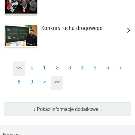
Konkurs ruchu drogowego
<<
<
1
2
3
4
5
6
7
8
9
>
>>
↓ Pokaż informacje dodatkowe ↓
Informacje